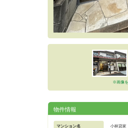
※画像
物件情報
マンション名
小林貸家