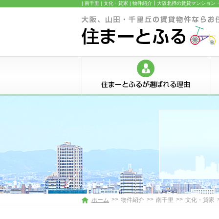
| 南千里 | 文化・貸家 | 物件紹介┃大阪北摂の賃貸マ
>>
>>
>>
ホーム
物件紹介
南千里
文化・貸家