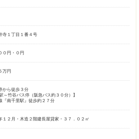
井寺１丁目１番４号
００円・０円
５万円
停から徒歩３分
田駅～竹谷バス停（阪急バス約３０分）】
線『南千里駅』徒歩約２７分
年１２月・木造２階建長屋貸家・３７．０２㎡