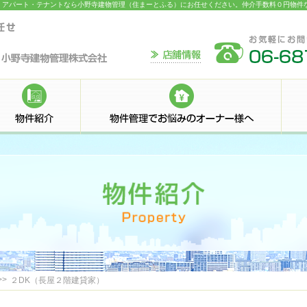
ンション・アパート・テナントなら小野寺建物管理（住まーとふる）にお任せください。仲介手数料０円物
>>
２DK（長屋２階建貸家）