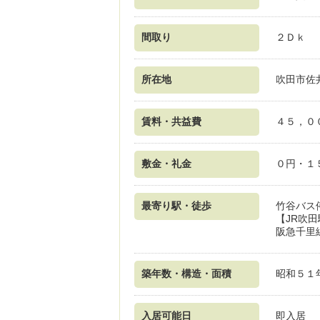
間取り
２Ｄｋ
所在地
吹田市佐
賃料・共益費
４５，０
敷金・礼金
０円・１
最寄り駅・徒歩
竹谷バス
【JR吹
阪急千里
築年数・構造・面積
昭和５１
入居可能日
即入居