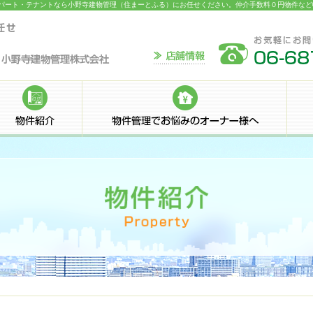
ン・アパート・テナントなら小野寺建物管理（住まーとふる）にお任せください。仲介手数料０円物件な