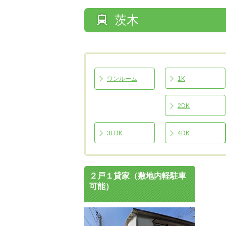
茨木
ワンルーム
1K
2DK
3LDK
4DK
２戸１貸家（敷地内軽駐車
可能）