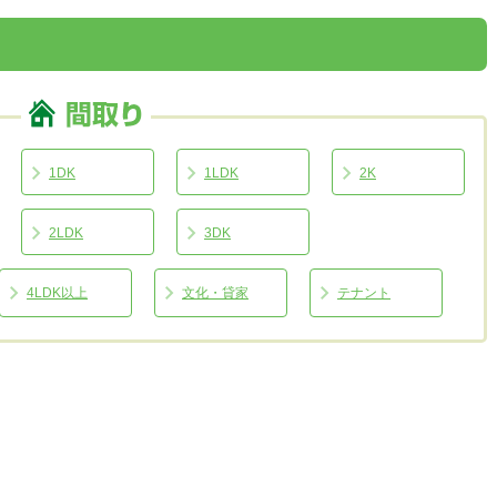
1DK
1LDK
2K
2LDK
3DK
4LDK以上
文化・貸家
テナント