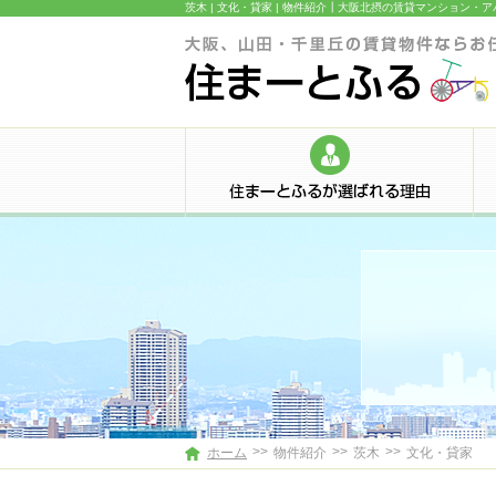
茨木 | 文化・貸家 | 物件紹介┃大阪北摂の賃貸マンショ
>>
>>
>>
ホーム
物件紹介
茨木
文化・貸家